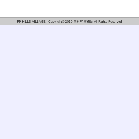
FP HILLS VILLAGE - Copyright© 2010 岡村FP事務所 All Rights Reserved