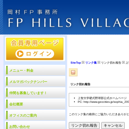
SiteTop
リンク集
リンク切れ報告
上
メニュー・料金
メルマガバックナンバー
リンク切れ報告
仲間を募集しています！
上智大学硬式野球部公式ホームページ
PC: http://www.geocities.jp/sophia_20
会社概要
このリンク集の維持にご協力いただきありが
オフィスのご案内
お問い合わせ