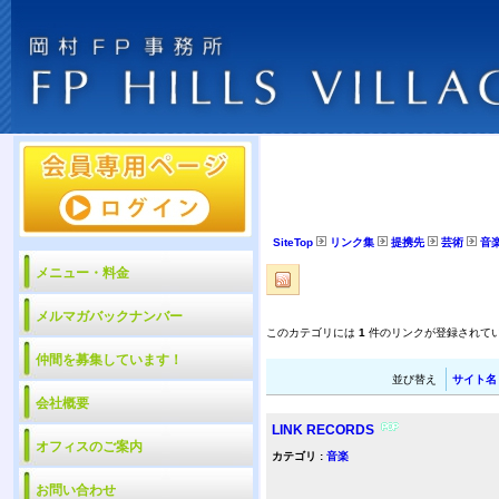
SiteTop
リンク集
提携先
芸術
音
メニュー・料金
メルマガバックナンバー
このカテゴリには
1
件のリンクが登録されて
仲間を募集しています！
並び替え
サイト名
会社概要
LINK RECORDS
オフィスのご案内
カテゴリ :
音楽
お問い合わせ