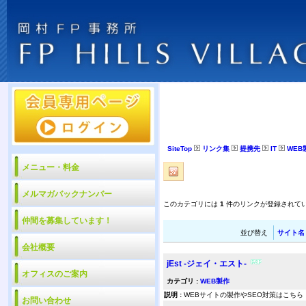
SiteTop
リンク集
提携先
IT
WEB
メニュー・料金
メルマガバックナンバー
このカテゴリには
1
件のリンクが登録されて
仲間を募集しています！
並び替え
サイト名
会社概要
jEst -ジェイ・エスト-
オフィスのご案内
カテゴリ :
WEB製作
説明 :
WEBサイトの製作やSEO対策はこちら
お問い合わせ