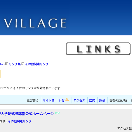
Top
リンク集
その他関連リンク
カテゴリには
7
件のリンクが登録されています。
並び替え
サイト名
日付
アクセス
訪問
評価
現在の並び順：
智大学硬式野球部公式ホームページ
ゴリ :
その他関連リンク
アクセス数 1