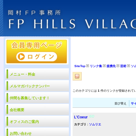
SiteTop
リンク集
提携先
芸術
ソ
メニュー・料金
メルマガバックナンバー
このカテゴリには
1
件のリンクが登録されて
仲間を募集しています！
並び替え
サ
会社概要
L'Coeur
オフィスのご案内
カテゴリ :
ソムリエ
お問い合わせ