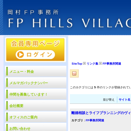
SiteTop
リンク集
FP事務所関連
メニュー・料金
メルマガバックナンバー
このカテゴリには
5
件のリンクが登録されて
仲間を募集しています！
並び替え
サイト名
会社概要
離婚相談とライフプランニングのヴィ
オフィスのご案内
カテゴリ :
FP事務所関連
お問い合わせ