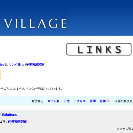
Top
リンク集
FP事務所関連
カテゴリには
5
件のリンクが登録されています。
並び替え
サイト名
日付
アクセス
訪問
評価
現在の並び順
 Solutions
ゴリ :
FP事務所関連
アクセス数 27