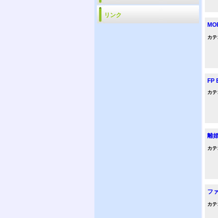
リンク
MO
カテ
FP 
カテ
離
カテ
ファ
カテ