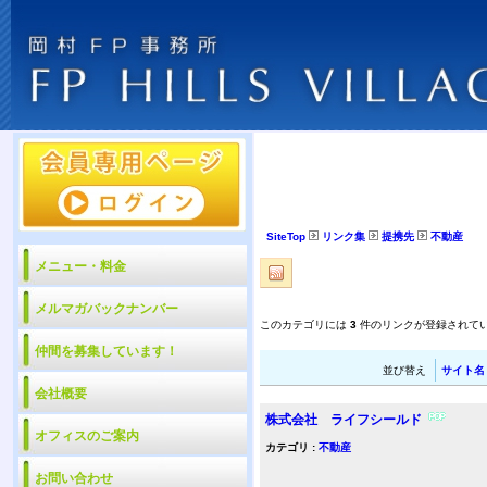
SiteTop
リンク集
提携先
不動産
メニュー・料金
メルマガバックナンバー
このカテゴリには
3
件のリンクが登録されて
仲間を募集しています！
並び替え
サイト名
会社概要
株式会社 ライフシールド
オフィスのご案内
カテゴリ :
不動産
お問い合わせ