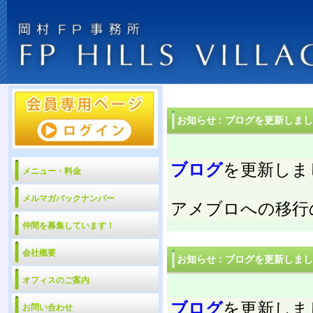
お知らせ
:
ブログを更新しまし
ブログ
を更新しま
メニュー・料金
メルマガバックナンバー
アメブロへの移行の
仲間を募集しています！
会社概要
お知らせ
:
ブログを更新しまし
オフィスのご案内
ブログ
を更新しま
お問い合わせ